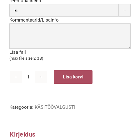
*
Personaliseeri

Kommentaarid/Lisainfo
Lisa fail
(max file size 2 GB)
Lisa korvi
MINION
käsitöövalgusti
kogus
Kategooria:
KÄSITÖÖVALGUSTI
Kirjeldus