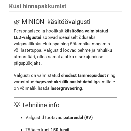
Küsi hinnapakkumist
🌿 MINION käsitöövalgusti
Personaalsed ja hoolikalt
käsitööna valmistatud
LED-valgustid
sobivad ideaalselt õdusaks
valgusallikaks elutuppa ning öölambiks magamis-
või lastetuppa. Valgustid loovad pehme ja rahuliku
atmosfääri, olles samal ajal ka sisekujunduse
pilgupüüdjaks.
Valgusti on valmistatud
ehedast tammepuidust
ning
varustatud
tugevast akrüülklaasist detailiga
, millele
on võimalik lisada
lasergraveering
.
💡 Tehniline info
Valgustid töötavad
patareidel (9V)
Tööaeg kuni
150 tundi