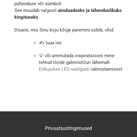
pühenduse või sümboli.
See muudab valgusti
ainulaadseks ja tähenduslikuks
kingituseks
.
Disaini, mis Sinu koju kõige paremini sobib, võid:
✍️ luua ise
💡 või ammutada inspiratsiooni meie
tehtud tööde galeriistUuri lähemalt
Erikujulise LED-vastgusti
valmistamisest
Privaatsustingimused