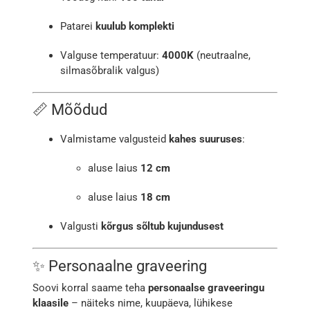
Patarei
kuulub komplekti
Valguse temperatuur:
4000K
(neutraalne,
silmasõbralik valgus)
📏 Mõõdud
Valmistame valgusteid
kahes suuruses
:
aluse laius
12 cm
aluse laius
18 cm
Valgusti
kõrgus sõltub kujundusest
✨ Personaalne graveering
Soovi korral saame teha
personaalse graveeringu
klaasile
– näiteks nime, kuupäeva, lühikese